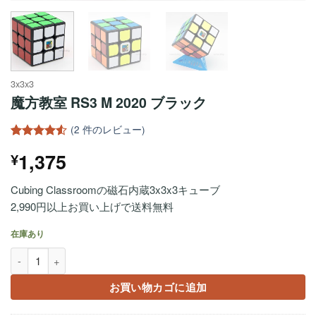
3x3x3
魔方教室 RS3 M 2020 ブラック
(
2
件のレビュー)
2
件の利用
1,375
¥
者評価に
基づく5段
階評価の
Cubing Classroomの磁石内蔵3x3x3キューブ
うち、
4.5
点
2,990円以上お買い上げで送料無料
在庫あり
魔方教室 RS3 M 2020 ブラック個
お買い物カゴに追加