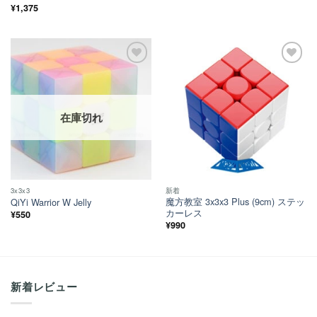
5段階中
¥
1,375
4.88
の評価
ほし
ほし
い！
い！
在庫切れ
3x3x3
新着
魔方教室 3x3x3 Plus (9cm) ステッ
QiYi Warrior W Jelly
カーレス
¥
550
¥
990
新着レビュー