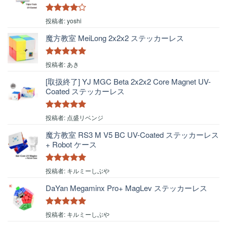
5段階中
4
投稿者: yoshi
の評価
魔方教室 MeiLong 2x2x2 ステッカーレス
5段階中
5
の
投稿者: あき
評価
[取扱終了] YJ MGC Beta 2x2x2 Core Magnet UV-
Coated ステッカーレス
5段階中
5
の
投稿者: 点盛リベンジ
評価
魔方教室 RS3 M V5 BC UV-Coated ステッカーレス
+ Robot ケース
5段階中
5
の
投稿者: キルミーしぶや
評価
DaYan Megaminx Pro+ MagLev ステッカーレス
5段階中
5
の
投稿者: キルミーしぶや
評価