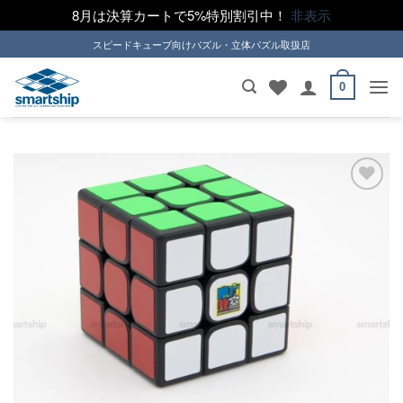
8月は決算カートで5%特別割引中！
非表示
Skip
スピードキューブ向けパズル・立体パズル取扱店
to
content
0
ほし
い！