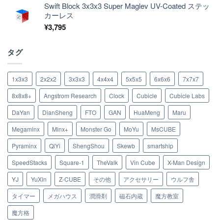
Swift Block 3x3x3 Super Maglev UV-Coated ステッ
カーレス
¥
3,795
タグ
1x3x3
2x2x2
3x3x3
4x4x4
5x5x5
6x6x6
7x7x7
8x8x8+
Angstrom Research
Clock
Cubicle
Cubicle Labs
DaYan
DianSheng
FTO
GAN
HuaMeng
Maru
Megaminx
Minx+
Monster Go
MoYu
MsCUBE
Pyraminx
QiYi
ShengShou
Skewb
smartship
SpeedStacks
Square-1
TheValk
Vin Cube
X-Man Design
YJ
YuXin
Z-CUBE
その他
アクセサリー
ウルフ舎
タイマー
メガハウス
潤滑剤
磁石内蔵
魔方教室
魔方格