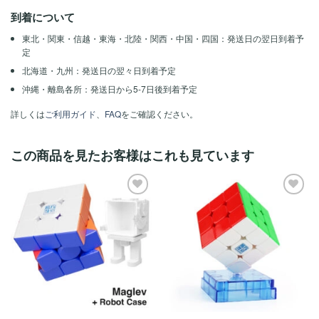
到着について
東北・関東・信越・東海・北陸・関西・中国・四国：発送日の翌日到着予
定
北海道・九州：発送日の翌々日到着予定
沖縄・離島各所：発送日から5-7日後到着予定
詳しくは
ご利用ガイド
、
FAQ
をご確認ください。
この商品を見たお客様はこれも見ています
ほし
ほし
い！
い！