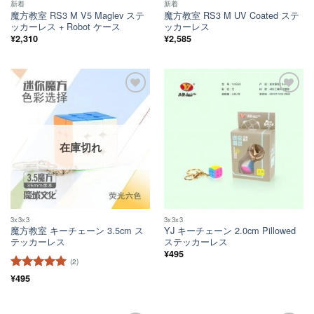
新着
新着
魔方教室 RS3 M V5 Maglev ステ
魔方教室 RS3 M UV Coated ステ
ッカーレス + Robot ケース
ッカーレス
¥
2,310
¥
2,585
ほし
ほし
い！
い！
在庫切れ
3x3x3
3x3x3
魔方教室 キーチェーン 3.5cm ス
YJ キーチェーン 2.0cm Pillowed
テッカーレス
ステッカーレス
¥
495
(2)
5段階中
¥
495
5
の
評価