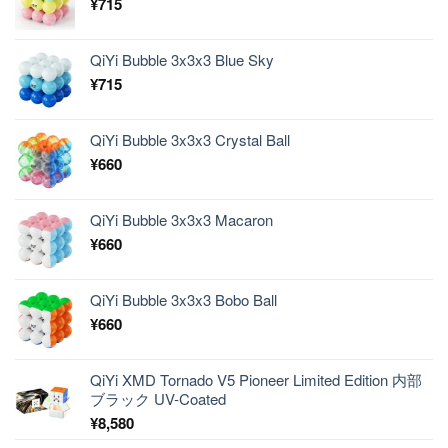
¥
715
QiYi Bubble 3x3x3 Blue Sky
¥
715
QiYi Bubble 3x3x3 Crystal Ball
¥
660
QiYi Bubble 3x3x3 Macaron
¥
660
QiYi Bubble 3x3x3 Bobo Ball
¥
660
QiYi XMD Tornado V5 Pioneer Limited Edition 内部
ブラック UV-Coated
¥
8,580