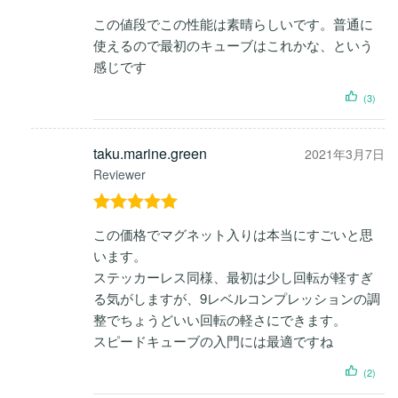
5段階中
4
この値段でこの性能は素晴らしいです。普通に
の評価
使えるので最初のキューブはこれかな、という
感じです
(3)
taku.marine.green
2021年3月7日
Reviewer
5段階中
5
の
この価格でマグネット入りは本当にすごいと思
評価
います。
ステッカーレス同様、最初は少し回転が軽すぎ
る気がしますが、9レベルコンプレッションの調
整でちょうどいい回転の軽さにできます。
スピードキューブの入門には最適ですね
(2)