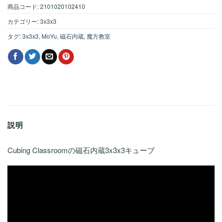
商品コード:
2101020102410
カテゴリー:
3x3x3
タグ:
3x3x3
,
MoYu
,
磁石内蔵
,
魔方教室
説明
Cubing Classroomの磁石内蔵3x3x3キューブ