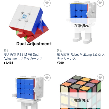
ほし
ほし
い！
い！
在庫切れ
新着
新着
魔方教室 RS3 M V5 Dual
魔方教室 Robot MeiLong 3x3x3 ス
Adjustment ステッカーレス
テッカーレス
¥
1,485
¥
990
ほし
ほし
い！
い！
在庫切れ