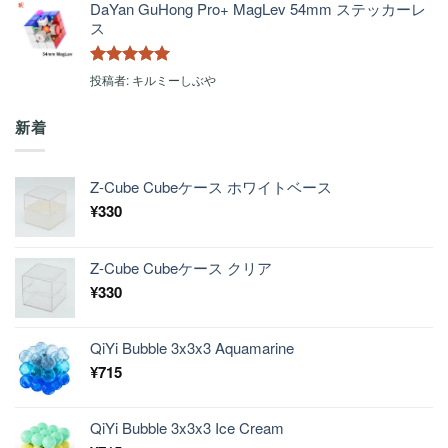
DaYan GuHong Pro+ MagLev 54mm ステッカーレ
ス
5段階中
5
の
投稿者: キルミーしぶや
評価
新着
Z-Cube Cubeケース ホワイトベース
¥
330
Z-Cube Cubeケース クリア
¥
330
QiYi Bubble 3x3x3 Aquamarine
¥
715
QiYi Bubble 3x3x3 Ice Cream