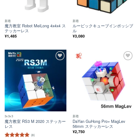
新着
新着
魔方教室 Robot MeiLong 4x4x4 ス
ルービックキューブインポッシブ
テッカーレス
ル
¥
1,485
¥
3,080
ほし
ほし
い！
い！
3x3x3
新着
魔方教室 RS3 M 2020 ステッカー
DaYan GuHong Pro+ MagLev
レス
56mm ステッカーレス
¥
2,750
(8)