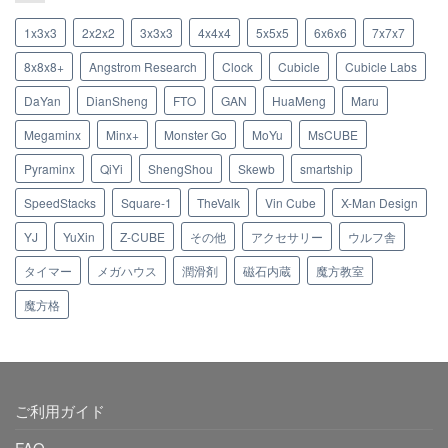
1x3x3
2x2x2
3x3x3
4x4x4
5x5x5
6x6x6
7x7x7
8x8x8+
Angstrom Research
Clock
Cubicle
Cubicle Labs
DaYan
DianSheng
FTO
GAN
HuaMeng
Maru
Megaminx
Minx+
Monster Go
MoYu
MsCUBE
Pyraminx
QiYi
ShengShou
Skewb
smartship
SpeedStacks
Square-1
TheValk
Vin Cube
X-Man Design
YJ
YuXin
Z-CUBE
その他
アクセサリー
ウルフ舎
タイマー
メガハウス
潤滑剤
磁石内蔵
魔方教室
魔方格
ご利用ガイド
FAQ