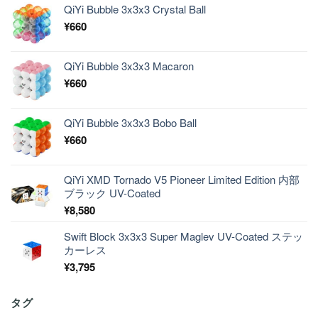
QiYi Bubble 3x3x3 Crystal Ball
¥
660
QiYi Bubble 3x3x3 Macaron
¥
660
QiYi Bubble 3x3x3 Bobo Ball
¥
660
QiYi XMD Tornado V5 Pioneer Limited Edition 内部
ブラック UV-Coated
¥
8,580
Swift Block 3x3x3 Super Maglev UV-Coated ステッ
カーレス
¥
3,795
タグ