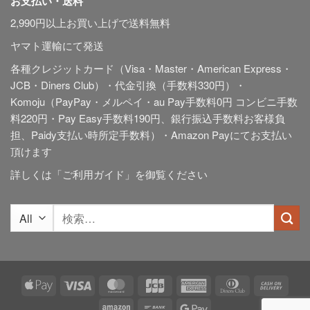
お支払い・送料
2,990円以上お買い上げで送料無料
ヤマト運輸にて発送
各種クレジットカード（Visa・Master・American Express・
JCB・Diners Club）・代金引換（手数料330円）・
Komoju（PayPay・メルペイ・au Pay手数料0円 コンビニ手数
料220円・Pay Easy手数料190円、銀行振込手数料お客様負
担、Paidy
支払い時所定手数料
）・Amazon Payにてお支払い
頂けます
詳しくは「
ご利用ガイド
」を御覧ください
検
索
対
象:
Apple
Visa
MasterCard
JCB
American
Dinners
Cash
Pay
Express
Club
On
Amazon
Bank
Google