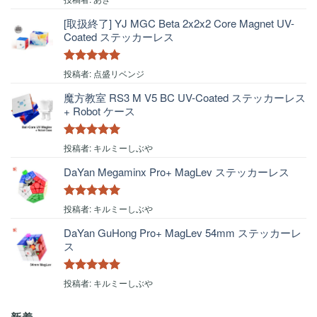
評価
[取扱終了] YJ MGC Beta 2x2x2 Core Magnet UV-
Coated ステッカーレス
5段階中
5
の
投稿者: 点盛リベンジ
評価
魔方教室 RS3 M V5 BC UV-Coated ステッカーレス
+ Robot ケース
5段階中
5
の
投稿者: キルミーしぶや
評価
DaYan Megaminx Pro+ MagLev ステッカーレス
5段階中
5
の
投稿者: キルミーしぶや
評価
DaYan GuHong Pro+ MagLev 54mm ステッカーレ
ス
5段階中
5
の
投稿者: キルミーしぶや
評価
新着