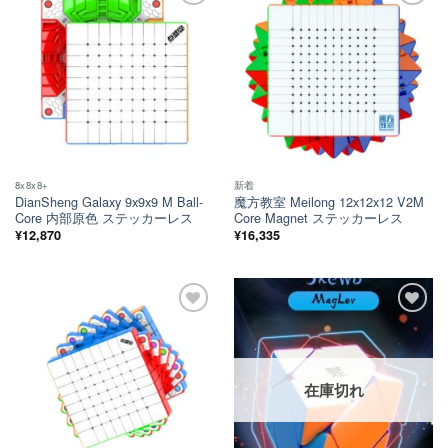
ほし
ほし
い！
い！
8x8x8+
新着
DianSheng Galaxy 9x9x9 M Ball-
魔方教室 Meilong 12x12x12 V2M
Core 内部原色 ステッカーレス
Core Magnet ステッカーレス
¥
12,870
¥
16,335
ほし
ほし
い！
い！
在庫切れ