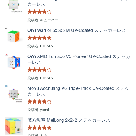
カーレス
5段階中
4
投稿者: キューバー
の評価
QiYi Warrior 5x5x5 M UV-Coated ステッカーレス
5段階中
5
の
投稿者: HIRATA
評価
QiYi XMD Tornado V5 Pioneer UV-Coated ステッカ
ーレス
5段階中
4
投稿者: HIRATA
の評価
MoYu Aochuang V6 Triple-Track UV-Coated ステッ
カーレス
5段階中
4
投稿者: yoshi
の評価
魔方教室 MeiLong 2x2x2 ステッカーレス
5段階中
5
の
投稿者: あき