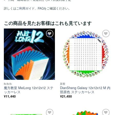
詳しくは
ご利用ガイド
、
FAQ
をご確認ください。
この商品を見たお客様はこれも見ています
ほし
ほし
い！
い！
8x8x8+
新着
魔方教室 MeiLong 12x12x12 ステ
DianSheng Galaxy 12x12x12 M 内
ッカーレス
部原色 ステッカーレス
¥
11,440
¥
21,450