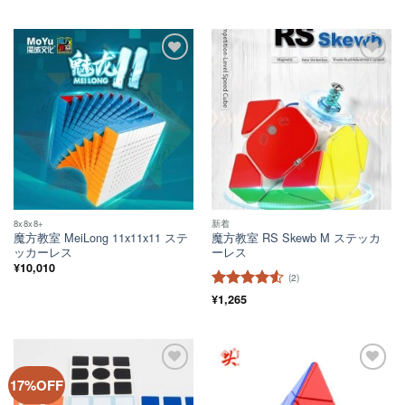
評価
ほし
ほし
い！
い！
8x8x8+
新着
魔方教室 MeiLong 11x11x11 ステ
魔方教室 RS Skewb M ステッカ
ッカーレス
ーレス
¥
10,010
(2)
5段階中
¥
1,265
4.5
の評価
ほし
ほし
17%OFF
い！
い！