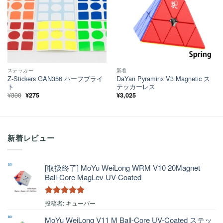
ステッカー
新着
Z-Stickers GAN356 ハーフブライ
DaYan Pyraminx V3 Magnetic ス
ト
テッカーレス
元
現
¥
330
¥
275
¥
3,025
の
在
価
の
格
価
は
格
¥330
は
で
¥275
し
で
新着レビュー
た。
す。
[取扱終了] MoYu WeiLong WRM V10 20Magnet
Ball-Core MagLev UV-Coated
5段階中
5
の
投稿者: キューバー
評価
MoYu WeiLong V11 M Ball-Core UV-Coated ステッ