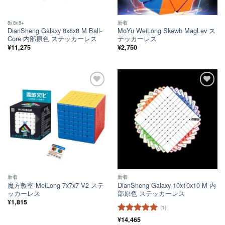
8x8x8+
新着
DianSheng Galaxy 8x8x8 M Ball-
MoYu WeiLong Skewb MagLev ス
Core 内部原色 ステッカーレス
テッカーレス
¥
11,275
¥
2,750
ほし
ほし
い！
い！
新着
新着
魔方教室 MeiLong 7x7x7 V2 ステ
DianSheng Galaxy 10x10x10 M 内
ッカーレス
部原色 ステッカーレス
¥
1,815
(1)
5段階中
¥
14,465
5
の