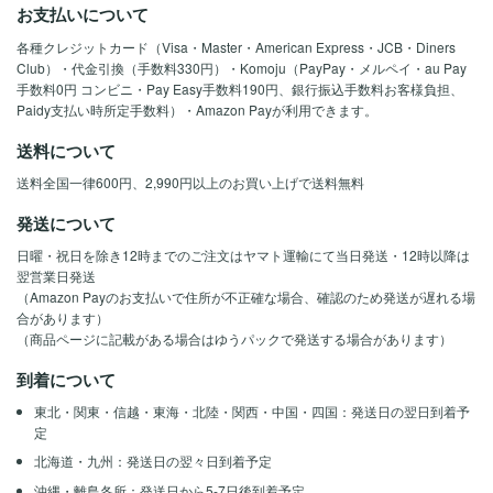
お支払いについて
各種クレジットカード（Visa・Master・American Express・JCB・Diners
Club）・代金引換（手数料330円）・Komoju（PayPay・メルペイ・au Pay
手数料0円 コンビニ・Pay Easy手数料190円、銀行振込手数料お客様負担、
Paidy支払い時所定手数料）・Amazon Payが利用できます。
送料について
送料全国一律600円、2,990円以上のお買い上げで送料無料
発送について
日曜・祝日を除き12時までのご注文はヤマト運輸にて当日発送・12時以降は
翌営業日発送
（Amazon Payのお支払いで住所が不正確な場合、確認のため発送が遅れる場
合があります）
（商品ページに記載がある場合はゆうパックで発送する場合があります）
到着について
東北・関東・信越・東海・北陸・関西・中国・四国：発送日の翌日到着予
定
北海道・九州：発送日の翌々日到着予定
沖縄・離島各所：発送日から5-7日後到着予定