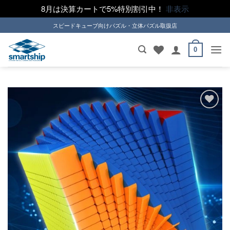
8月は決算カートで5%特別割引中！
非表示
Skip
スピードキューブ向けパズル・立体パズル取扱店
to
content
0
ほし
い！